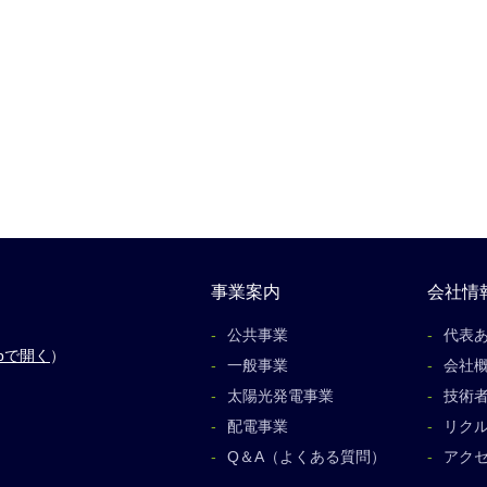
事業案内
会社情
公共事業
代表
apで開く
）
一般事業
会社
太陽光発電事業
技術
配電事業
リク
Q＆A（よくある質問）
アク