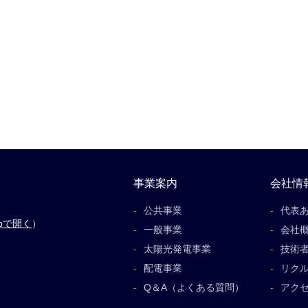
事業案内
会社情
公共事業
代表
apで開く
）
一般事業
会社
太陽光発電事業
技術
配電事業
リク
Q＆A（よくある質問）
アク