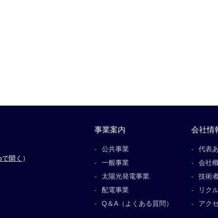
事業案内
会社情
公共事業
代表
apで開く
）
一般事業
会社
太陽光発電事業
技術
配電事業
リク
Q＆A（よくある質問）
アク