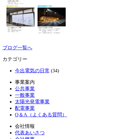
ブログ一覧へ
カテゴリー
今出電気の日常
(34)
事業案内
公共事業
一般事業
太陽光発電事業
配電事業
Q＆A（よくある質問）
会社情報
代表あいさつ