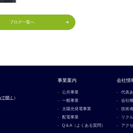
ブログ一覧へ
事業案内
会社情
公共事業
代表
apで開く
）
一般事業
会社
太陽光発電事業
技術
配電事業
リク
Q＆A（よくある質問）
アク