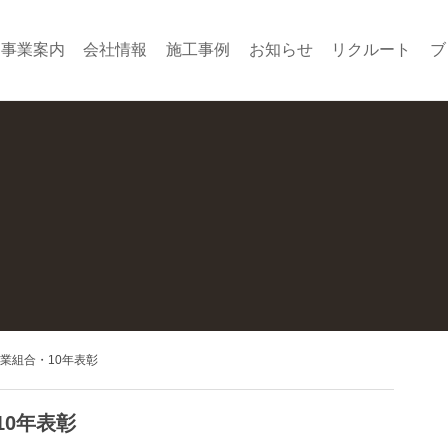
事業案内
会社情報
施工事例
お知らせ
リクルート
ブ
業組合・10年表彰
10年表彰